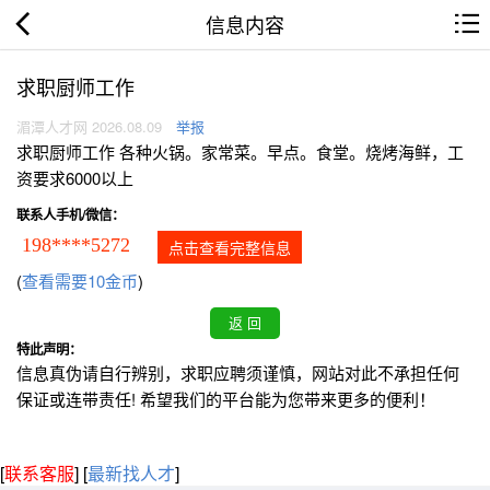
信息内容
求职厨师工作
湄潭人才网 2026.08.09
举报
求职厨师工作 各种火锅。家常菜。早点。食堂。烧烤海鲜，工
资要求6000以上
联系人手机/微信：
198****5272
点击查看完整信息
(
查看需要10金币
)
特此声明：
信息真伪请自行辨别，求职应聘须谨慎，网站对此不承担任何
保证或连带责任! 希望我们的平台能为您带来更多的便利！
[
联系客服
]
[
最新找人才
]