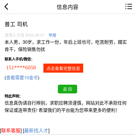
信息内容
普工 司机
湄潭人才网 2026.08.07
举报
本人男，30岁，求工作一份，年后上班也可，吃苦耐劳，踏实
肯干，保险销售勿扰
联系人手机/微信：
151****6058
点击查看完整信息
(
查看需要10金币
)
特此声明：
信息真伪请自行辨别，求职应聘须谨慎，网站对此不承担任何
保证或连带责任! 希望我们的平台能为您带来更多的便利！
[
联系客服
]
[
最新找人才
]