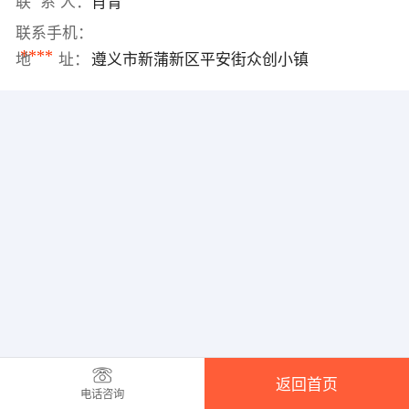
联 系 人：
肖青
联系手机：
****
地 址：
遵义市新蒲新区平安街众创小镇
返回首页
电话咨询